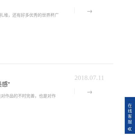
体扎堆，还有好多优秀的世界杯广
2018.07.11
感”
是对作品的不时完善，也是对作
在
线
客
服