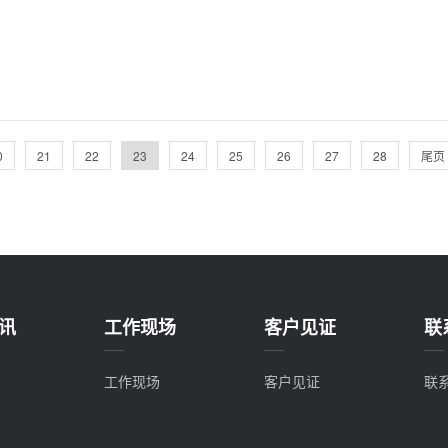
0
21
22
23
24
25
26
27
28
尾页
讯
工作现场
客户见证
联
工作现场
客户见证
联