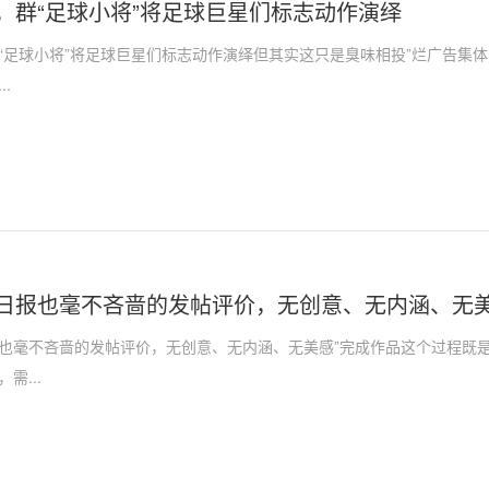
，群“足球小将”将足球巨星们标志动作演绎
“足球小将”将足球巨星们标志动作演绎但其实这只是臭味相投”烂广告集
.
日报也毫不吝啬的发帖评价，无创意、无内涵、无美
也毫不吝啬的发帖评价，无创意、无内涵、无美感”完成作品这个过程既
需...