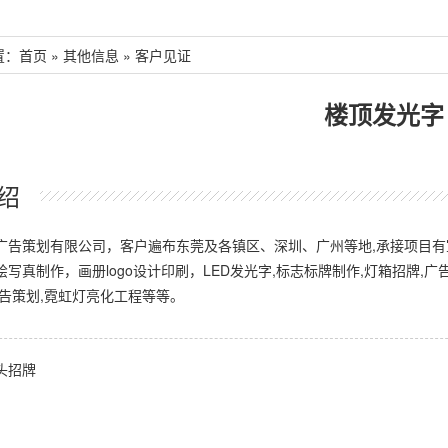
置：
首页
»
其他信息
»
客户见证
楼顶发光字
绍
广告策划有限公司，客户遍布东莞及各镇区、深圳、广州等地,承接项目
写真制作，画册logo设计印刷，LED发光字,标志标牌制作,灯箱招牌,广
广告策划,霓虹灯亮化工程等等。
头招牌